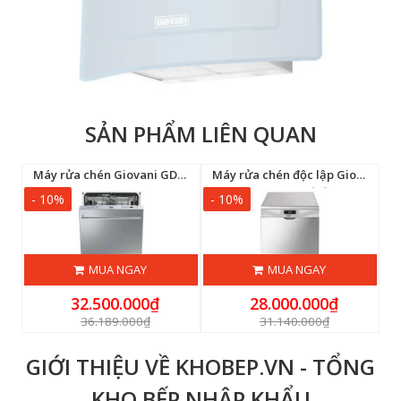
SẢN PHẨM LIÊN QUAN
Bếp điện từ Giovani G-361 SD bridge
Máy rửa chén Giovani GD-STX3CL
Máy rửa chén độc lập Giovani GD-LVS375SX
- 10%
- 10%
-
MUA NGAY
MUA NGAY
32.500.000₫
28.000.000₫
36.189.000₫
31.140.000₫
GIỚI THIỆU VỀ KHOBEP.VN - TỔNG
KHO BẾP NHẬP KHẨU