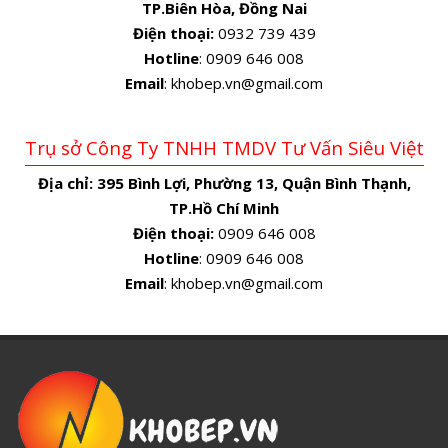
TP.Biên Hòa, Đồng Nai
Điện thoại:
0932 739 439
Hotline
: 0909 646 008
Email
: khobep.vn@gmail.com
Trụ sở Công Ty TNHH TMDV Tư Vấn Siêu Việt
Địa chỉ:
395 Bình Lợi, Phường 13, Quận Bình Thạnh,
TP.Hồ Chí Minh
Điện thoại:
0909 646 008
Hotline
: 0909 646 008
Email
: khobep.vn@gmail.com