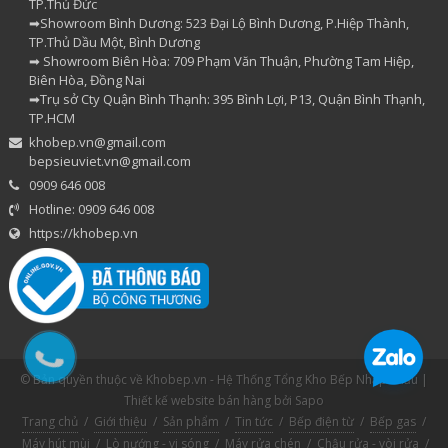
TP.Thủ Đức
➡Showroom Bình Dương: 523 Đại Lộ Bình Dương, P.Hiệp Thành,
TP.Thủ Dầu Một, Bình Dương
➡ Showroom Biên Hòa: 709 Phạm Văn Thuận, Phường Tam Hiệp,
Biên Hòa, Đồng Nai
➡Trụ sở Cty Quận Bình Thạnh: 395 Bình Lợi, P13, Quận Bình Thạnh,
TP.HCM
khobep.vn@gmail.com
bepsieuviet.vn@gmail.com
0909 646 008
Hotline: 0909 646 008
https://khobep.vn
© Bản quyền thuộc về Khobep.vn - Hệ Thống Tổng Kho Bếp Nhập Khẩu |
Thiết kế website bán hàng
bởi Sapo
Trang chủ
/
Giới thiệu
/
Sản phẩm
/
Tin tức
/
Bếp điện từ
/
Bếp gas
/
Máy hút mùi
/
Lò nướng - vi sóng
/
Máy rửa chén
/
Chậu rửa - vòi rửa
/