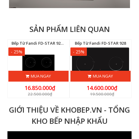
SẢN PHẨM LIÊN QUAN
Bếp Từ Fandi FD-STAR 928 MS
Bếp Từ Fandi FD-STAR 928
- 25%
- 25%
-
MUA NGAY
MUA NGAY
16.850.000₫
14.600.000₫
22.500.000₫
19.500.000₫
GIỚI THIỆU VỀ KHOBEP.VN - TỔNG
KHO BẾP NHẬP KHẨU