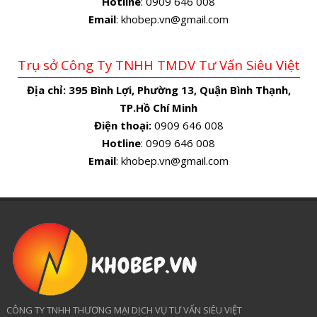
Hotline
: 0909 646 008
Email
: khobep.vn@gmail.com
Trụ sở Công Ty TNHH TMDV Tư Vấn Siêu Việt
Địa chỉ:
395 Bình Lợi, Phường 13, Quận Bình Thạnh,
TP.Hồ Chí Minh
Điện thoại:
0909 646 008
Hotline
: 0909 646 008
Email
: khobep.vn@gmail.com
CÔNG TY TNHH THƯƠNG MẠI DỊCH VỤ TƯ VẤN SIÊU VIỆT