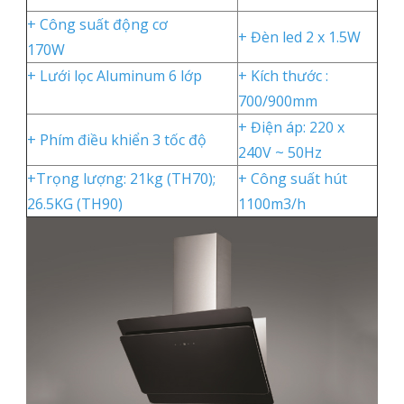
+ Công suất động cơ
+ Đèn led 2 x 1.5W
170W
+ Lưới lọc Aluminum 6 lớp
+ Kích thước :
700/900mm
+ Điện áp: 220 x
+ Phím điều khiển 3 tốc độ
240V ~ 50Hz
+Trọng lượng: 21kg (TH70);
+ Công suất hút
26.5KG (TH90)
1100m3/h