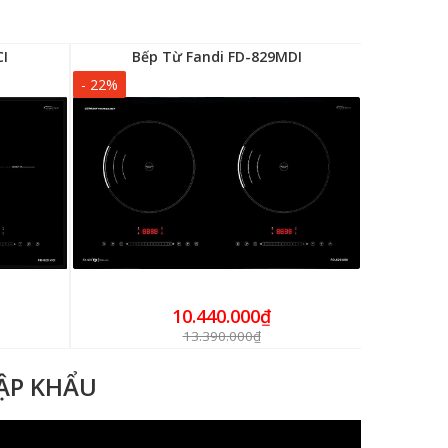
CI
Bếp Từ Fandi FD-829MDI
Bếp
- 22%
- 25%
10.440.000₫
13.390.000₫
HẬP KHẨU