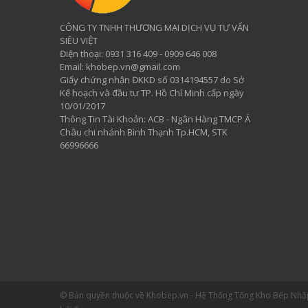
CÔNG TY TNHH THƯƠNG MẠI DỊCH VỤ TƯ VẤN
SIÊU VIỆT
​Điện thoại: 0931 316 409 - 0909 646 008
Email: khobep.vn@gmail.com
Giấy chứng nhận ĐKKD số 0314194557 do Sở
Kế hoạch và đầu tư TP. Hồ Chí Minh cấp ngày
10/01/2017
Thông Tin Tài Khoản: ACB - Ngân Hàng TMCP Á
Châu chi nhánh Bình Thạnh Tp.HCM, STK
66996666
© Bản quyền thuộc về Khobep.vn - Hệ Thống Tổng Kho Bếp Nh