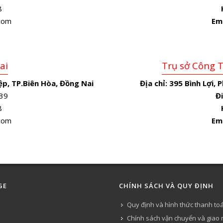
8
.com
Em
ai
Trụ sở Công 
p, TP.Biên Hòa, Đồng Nai
Địa chỉ:
395 Bình Lợi, 
39
Đi
8
.com
Em
GE
CHÍNH SÁCH VÀ QUY ĐỊNH
Quy định và hình thức thanh to
Chính sách vận chuyển và giao