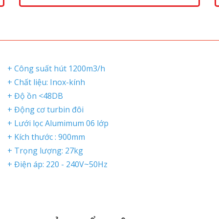
g
+ Công suất hút 1200m3/h
n
+ Chất liệu: Inox-kính
o
+ Độ ồn <48DB
áy
+ Động cơ turbin đôi
ng
+ Lưới lọc Alumimum 06 lớp
+ Kích thước : 900mm
+ Trọng lượng: 27kg
+ Điện áp: 220 - 240V~50Hz