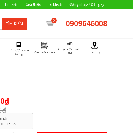
Tìm kiếm
Giới thiệu
Tài khoản
Đăng nhập / Đăng ký
0909646008
0
TÌM KIẾM
Chậu rửa - vòi
Lò nướng - vi
ùi
Máy rửa chén
Liên hệ
rửa
sóng
00₫
0₫
andi
OPHI 90A