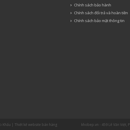
Chính sách bảo hành
Chính sách đổi trả và hoàn tiền
Chính sách bảo mật thông tin
ập Khẩu |
Thiết kế website bán hàng
khobep.vn - 459 Lê Văn Việt, 