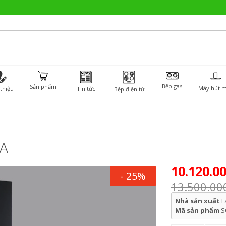
Bếp gas
Sản phẩm
Máy hút m
 thiệu
Tin tức
Bếp điện từ
0A
10.120.0
- 25%
13.500.00
Nhà sản xuất
F
Mã sản phẩm
S