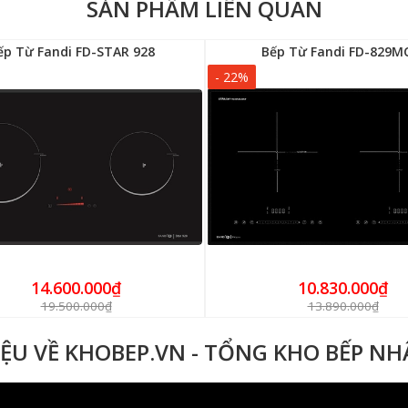
SẢN PHẨM LIÊN QUAN
ếp Từ Fandi FD-STAR 928
Bếp Từ Fandi FD-829M
- 22%
14.600.000₫
10.830.000₫
19.500.000₫
13.890.000₫
IỆU VỀ KHOBEP.VN - TỔNG KHO BẾP N