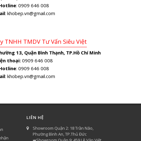
Hotline
: 0909 646 008
ail
: khobep.vn@gmail.com
Ty TNHH TMDV Tư Vấn Siêu Việt
Phường 13, Quận Bình Thạnh, TP.Hồ Chí Minh
ện thoại:
0909 646 008
Hotline
: 0909 646 008
ail
: khobep.vn@gmail.com
LIÊN HỆ
Showroom Quận 2: 18 Trần Não,
án
Phường Bình An, TP.Thủ Đức
 nhận
➡Showroom Quận 9: 459 Lê Văn Việt,