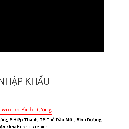
NHẬP KHẨU
owroom Bình Dương
ơng, P.Hiệp Thành, TP.Thủ Dầu Một, Bình Dương
ện thoại:
0931 316 409