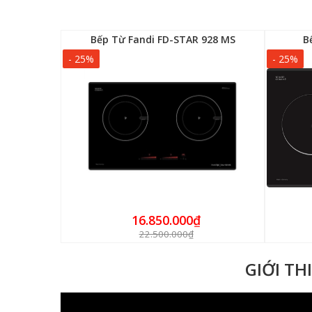
5I
Bếp Từ Fandi FD-STAR 928 MS
B
- 25%
- 25%
16.850.000₫
22.500.000₫
GIỚI TH