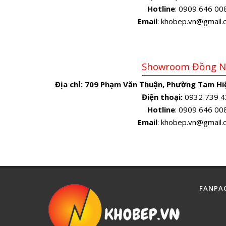
Hotline
: 0909 646 00
Email
: khobep.vn@gmail
Showroom Đồng N
Địa chỉ:
709 Phạm Văn Thuận, Phường Tam Hiệ
Điện thoại:
0932 739 4
Hotline
: 0909 646 00
Email
: khobep.vn@gmail
FANPA