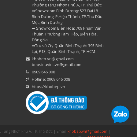
Phường Tăng Nhơn Phú A, TP.Thủ Đức
➡Showroom Bình Dương: 523 Đại Lộ
Bình Dương, P.Hiệp Thành, TP.Thủ Dầu
Một, Bình Dương
➡ Showroom Biên Hòa: 709 Phạm Văn
Thuận, Phường Tam Hiệp, Biên Hòa,
Đồng Nai
➡Trụ sở Cty Quận Bình Thạnh: 395 Bình
Lợi, P13, Quận Bình Thạnh, TP.HCM
khobep.vn@gmail.com
bepsieuviet.vn@gmail.com
0909 646 008
Hotline: 0909 646 008
https://khobep.vn
P. Tăng Nhơn Phú A, TP.Thủ Đức | Email:
khobep.vn@gmail.com
|