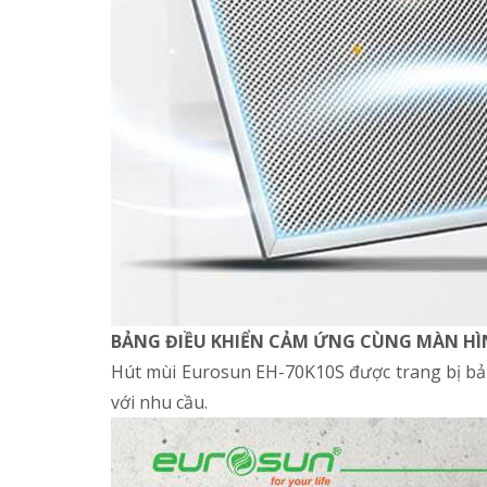
BẢNG ĐIỀU KHIỂN CẢM ỨNG CÙNG MÀN HÌN
Hút mùi Eurosun EH-70K10S được trang bị bản
với nhu cầu.