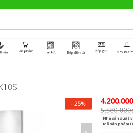
Bếp gas
Sản phẩm
Máy hút m
 thiệu
Tin tức
Bếp điện từ
0K10S
4.200.00
- 25%
5.580.000
Nhà sản xuất
E
Mã sản phẩm
E