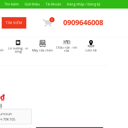
Tìm kiếm
Giới thiệu
Tài khoản
Đăng nhập / Đăng ký
0909646008
0
TÌM KIẾM
Chậu rửa - vòi
Lò nướng - vi
ùi
Máy rửa chén
Liên hệ
rửa
sóng
0₫
₫
urosun
H-70K10S