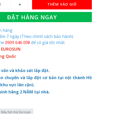
THÊM VÀO GIỎ
ĐẶT HÀNG NGAY
òn hàng
hẩm 7 ngày (Theo chính sách bảo hành)
ine
0909 646 008
để có giá tốt nhất
: EUROSUN
ung Quốc
ư vấn và khảo sát lắp đặt.
ận chuyển và lắp đặt cơ bản tại nội thành Hồ
 khu vực lân cận).
hính hãng 2 NĂM tại nhà.
Máy hút mùi Eurosun