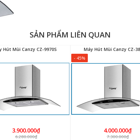
SẢN PHẨM LIÊN QUAN
 Hút Mùi Canzy CZ-9970S
Máy Hút Mùi Canzy CZ-3
- 45%
3.900.000₫
4.000.000₫
6.280.000₫
7.300.000₫