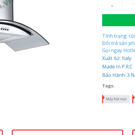
Tình trạng: c
Đổi trả sản p
Gọi ngay Hotl
Xuất Xứ: Italy
Made In P.R.C
Bảo Hành: 3 
Tags:
Máy hút mùi