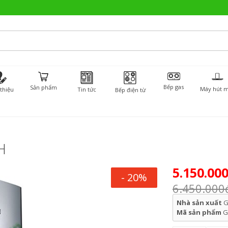
Bếp gas
Sản phẩm
Máy hút m
 thiệu
Tin tức
Bếp điện từ
H
5.150.00
- 20%
6.450.000
Nhà sản xuất
G
Mã sản phẩm
G