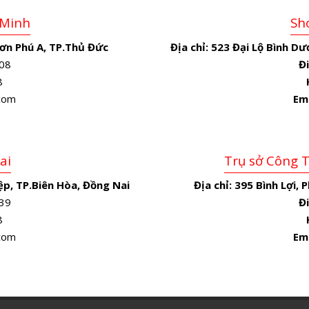
 Minh
Sh
ơn Phú A, TP.Thủ Đức
Địa chỉ:
523 Đại Lộ Bình Dư
08
Đi
8
.com
Em
ai
Trụ sở Công 
p, TP.Biên Hòa, Đồng Nai
Địa chỉ:
395 Bình Lợi, 
39
Đi
8
.com
Em