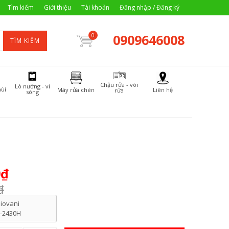
Tìm kiếm
Giới thiệu
Tài khoản
Đăng nhập / Đăng ký
0909646008
0
TÌM KIẾM
Chậu rửa - vòi
Lò nướng - vi
ùi
Máy rửa chén
Liên hệ
rửa
sóng
0₫
₫
iovani
-2430H