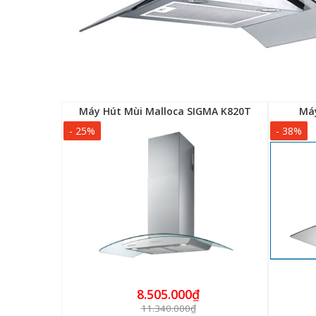
-70FA9
Máy Hút Mùi Malloca SIGMA K820T
Máy
- 25%
- 38%
8.505.000₫
11.340.000₫