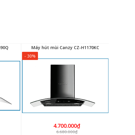
890Q
Máy hút mùi Canzy CZ-H1170KC
Máy hú
- 30%
- 30%
4.700.000₫
6.680.000₫