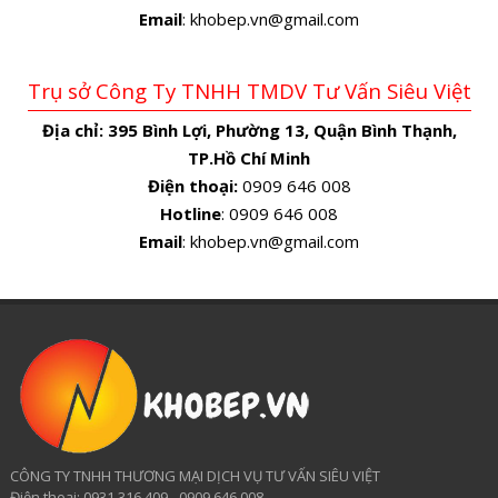
Email
: khobep.vn@gmail.com
Trụ sở Công Ty TNHH TMDV Tư Vấn Siêu Việt
Địa chỉ:
395 Bình Lợi, Phường 13, Quận Bình Thạnh,
TP.Hồ Chí Minh
Điện thoại:
0909 646 008
Hotline
: 0909 646 008
Email
: khobep.vn@gmail.com
CÔNG TY TNHH THƯƠNG MẠI DỊCH VỤ TƯ VẤN SIÊU VIỆT
​Điện thoại: 0931 316 409 - 0909 646 008