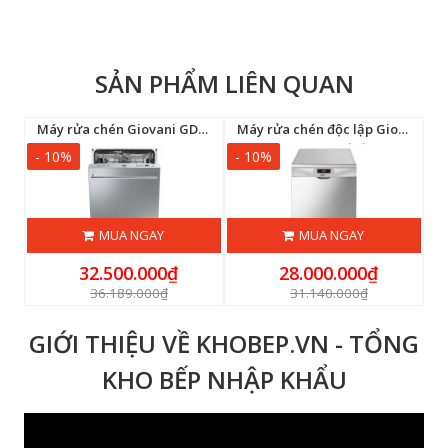
SẢN PHẨM LIÊN QUAN
Bếp điện từ Giovani G-361 SD bridge
Máy rửa chén Giovani GD-STX3CL
Máy rửa chén độc lập Giovani GD-LVS375SX
- 10%
- 10%
-
MUA NGAY
MUA NGAY
32.500.000₫
28.000.000₫
36.189.000₫
31.140.000₫
GIỚI THIỆU VỀ KHOBEP.VN - TỔNG
KHO BẾP NHẬP KHẨU