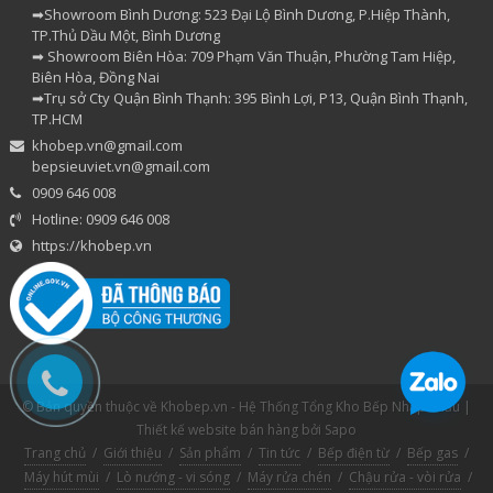
➡Showroom Bình Dương: 523 Đại Lộ Bình Dương, P.Hiệp Thành,
TP.Thủ Dầu Một, Bình Dương
➡ Showroom Biên Hòa: 709 Phạm Văn Thuận, Phường Tam Hiệp,
Biên Hòa, Đồng Nai
➡Trụ sở Cty Quận Bình Thạnh: 395 Bình Lợi, P13, Quận Bình Thạnh,
TP.HCM
khobep.vn@gmail.com
bepsieuviet.vn@gmail.com
0909 646 008
Hotline: 0909 646 008
https://khobep.vn
© Bản quyền thuộc về Khobep.vn - Hệ Thống Tổng Kho Bếp Nhập Khẩu |
Thiết kế website bán hàng
bởi Sapo
Trang chủ
/
Giới thiệu
/
Sản phẩm
/
Tin tức
/
Bếp điện từ
/
Bếp gas
/
Máy hút mùi
/
Lò nướng - vi sóng
/
Máy rửa chén
/
Chậu rửa - vòi rửa
/