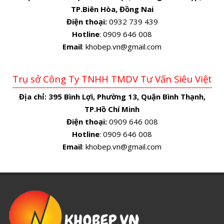
TP.Biên Hòa, Đồng Nai
Điện thoại:
0932 739 439
Hotline
: 0909 646 008
Email
: khobep.vn@gmail.com
Trụ sở Công Ty TNHH TMDV Tư Vấn Siêu Việt
Địa chỉ:
395 Bình Lợi, Phường 13, Quận Bình Thạnh,
TP.Hồ Chí Minh
Điện thoại:
0909 646 008
Hotline
: 0909 646 008
Email
: khobep.vn@gmail.com