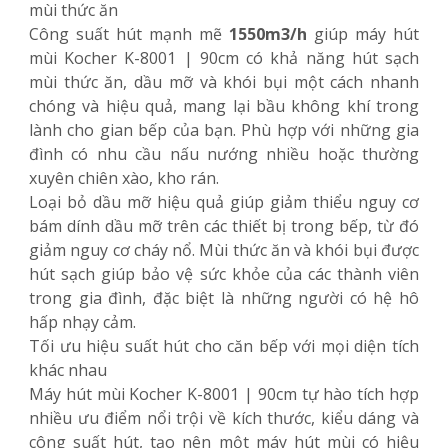
mùi thức ăn
Công suất hút mạnh mẽ
1550m3/h
giúp máy hút
mùi Kocher K-8001 | 90cm có khả năng hút sạch
mùi thức ăn, dầu mỡ và khói bụi một cách nhanh
chóng và hiệu quả, mang lại bầu không khí trong
lành cho gian bếp của bạn. Phù hợp với những gia
đình có nhu cầu nấu nướng nhiều hoặc thường
xuyên chiên xào, kho rán.
Loại bỏ dầu mỡ hiệu quả giúp giảm thiểu nguy cơ
bám dính dầu mỡ trên các thiết bị trong bếp, từ đó
giảm nguy cơ cháy nổ. Mùi thức ăn và khói bụi được
hút sạch giúp bảo vệ sức khỏe của các thành viên
trong gia đình, đặc biệt là những người có hệ hô
hấp nhạy cảm.
Tối ưu hiệu suất hút cho căn bếp với mọi diện tích
khác nhau
Máy hút mùi Kocher K-8001 | 90cm tự hào tích hợp
nhiều ưu điểm nổi trội về kích thước, kiểu dáng và
công suất hút, tạo nên một máy hút mùi có hiệu