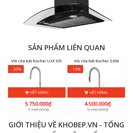
SẢN PHẨM LIÊN QUAN
Máy hút mùi Kocher Luvia Premium Pro 70
Vòi rửa bát Kocher LUX S01
Vòi rửa bát Kocher S304
- 20%
- 13%
-
HẾT HÀNG
HẾT HÀNG
5.750.000₫
4.500.000₫
7.190.000₫
5.190.000₫
GIỚI THIỆU VỀ KHOBEP.VN - TỔNG