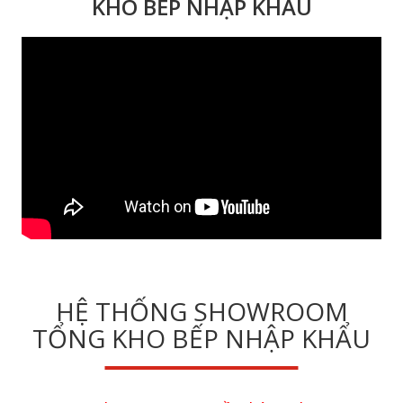
KHO BẾP NHẬP KHẨU
HỆ THỐNG SHOWROOM
TỔNG KHO BẾP NHẬP KHẨU