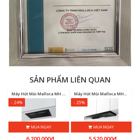
SẢN PHẨM LIÊN QUAN
Máy Hút Mùi KOCHER TURBO X3D-666D-AUC
Máy Hút Mùi Malloca MH 600GT
Máy Hút Mùi Malloca MH800TC
- 24%
- 25%
-
MUA NGAY
MUA NGAY
6.200.000₫
5.520.000₫