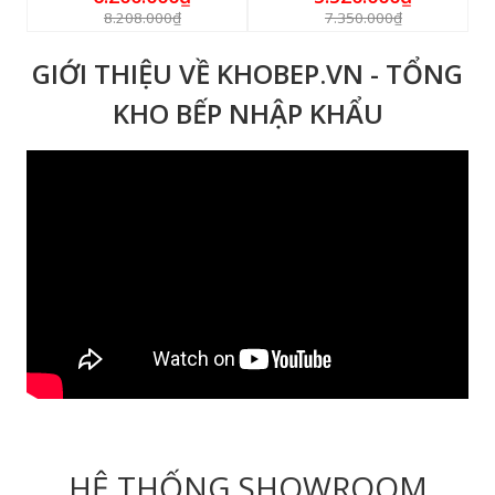
8.208.000₫
7.350.000₫
GIỚI THIỆU VỀ KHOBEP.VN - TỔNG
KHO BẾP NHẬP KHẨU
HỆ THỐNG SHOWROOM