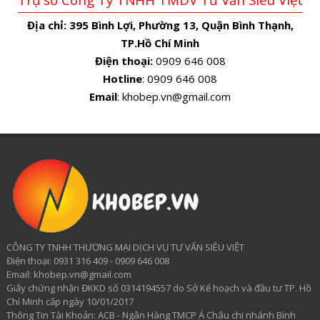
Địa chỉ:
395 Bình Lợi, Phường 13, Quận Bình Thạnh,
TP.Hồ Chí Minh
Điện thoại:
0909 646 008
Hotline
: 0909 646 008
Email
: khobep.vn@gmail.com
CÔNG TY TNHH THƯƠNG MẠI DỊCH VỤ TƯ VẤN SIÊU VIỆT
​Điện thoại: 0931 316 409 - 0909 646 008
Email: khobep.vn@gmail.com
Giấy chứng nhận ĐKKD số 0314194557 do Sở Kế hoạch và đầu tư TP. Hồ
Chí Minh cấp ngày 10/01/2017
Thông Tin Tài Khoản: ACB - Ngân Hàng TMCP Á Châu chi nhánh Bình