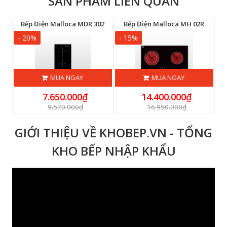
SẢN PHẨM LIÊN QUAN
lloca MH 03IRA
Bếp Điện Malloca MDR 302
Bếp Điện Malloca MH 02R
- 20%
- 15%
-
MUA NGAY
MUA NGAY
7.650.000₫
14.400.000₫
9.570.000₫
16.950.000₫
GIỚI THIỆU VỀ KHOBEP.VN - TỔNG
KHO BẾP NHẬP KHẨU