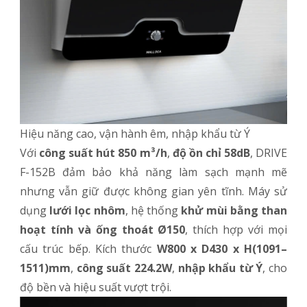
Hiệu năng cao, vận hành êm, nhập khẩu từ Ý
Với
công suất hút 850 m³/h
,
độ ồn chỉ 58dB
, DRIVE
F-152B đảm bảo khả năng làm sạch mạnh mẽ
nhưng vẫn giữ được không gian yên tĩnh. Máy sử
dụng
lưới lọc nhôm
, hệ thống
khử mùi bằng than
hoạt tính và ống thoát Ø150
, thích hợp với mọi
cấu trúc bếp. Kích thước
W800 x D430 x H(1091–
1511)mm
,
công suất 224.2W
,
nhập khẩu từ Ý
, cho
độ bền và hiệu suất vượt trội.