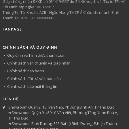
Giấy chứng nhận ĐKKD số 0314194557 do Sở Kế hoạch và đầu tư TP. Hồ
Chí Minh cấp ngày 10/01/2017
Thông Tin Tài Khoản: ACB - Ngân Hàng TMCP Á Châu chi nhánh Bình
Thạnh Tp.HCM, STK 66996666
FANPAGE
CHÍNH SÁCH VÀ QUY ĐỊNH
Quy định và hình thức thanh toán
Chính sách vận chuyển và giao nhận
Chính sách bảo hành
Chính sách đổi trả và hoàn tiền
Chính sách bảo mật thông tin
LIÊN HỆ
Showroom Quận 2: 18 Trần Não, Phường Bình An, TP.Thủ Đức
➡Showroom Quận 9: 459 Lê Văn Việt, Phường Tăng Nhơn Phú A,
TP.Thủ Đức
➡Showroom Bình Dương: 523 Đại Lộ Bình Dương, P.Hiệp Thành,
TP.Thủ Dầu Một, Bình Dương