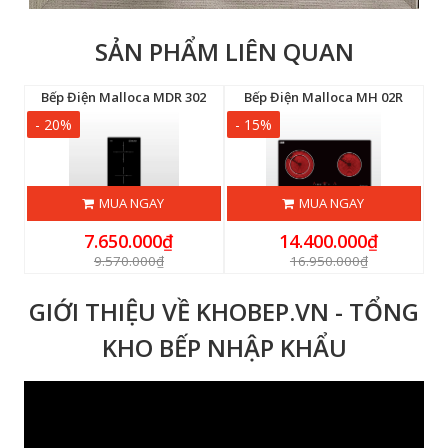
SẢN PHẨM LIÊN QUAN
lloca MH 03IRA
Bếp Điện Malloca MDR 302
Bếp Điện Malloca MH 02R
- 20%
- 15%
-
MUA NGAY
MUA NGAY
7.650.000₫
14.400.000₫
9.570.000₫
16.950.000₫
GIỚI THIỆU VỀ KHOBEP.VN - TỔNG
KHO BẾP NHẬP KHẨU