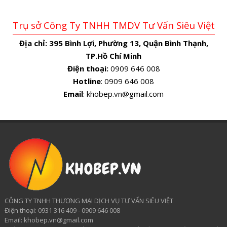
Trụ sở Công Ty TNHH TMDV Tư Vấn Siêu Việt
Địa chỉ:
395 Bình Lợi, Phường 13, Quận Bình Thạnh,
TP.Hồ Chí Minh
Điện thoại:
0909 646 008
Hotline
: 0909 646 008
Email
: khobep.vn@gmail.com
CÔNG TY TNHH THƯƠNG MẠI DỊCH VỤ TƯ VẤN SIÊU VIỆT
​Điện thoại: 0931 316 409 - 0909 646 008
Email: khobep.vn@gmail.com