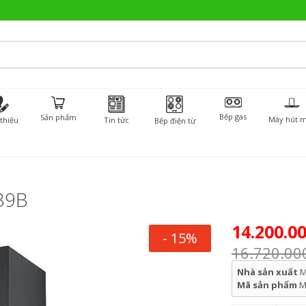
Bếp gas
Sản phẩm
Máy hút m
 thiệu
Tin tức
Bếp điện từ
39B
14.200.0
- 15%
16.720.00
Nhà sản xuất
M
Mã sản phẩm
M