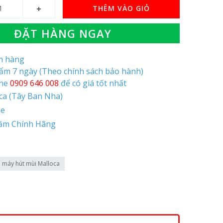
THÊM VÀO GIỎ
ĐẶT HÀNG NGAY
òn hàng
hẩm 7 ngày (Theo chính sách bảo hành)
ine
0909 646 008
để có giá tốt nhất
oca (Tây Ban Nha)
pe
ăm Chính Hãng
máy hút mùi Malloca