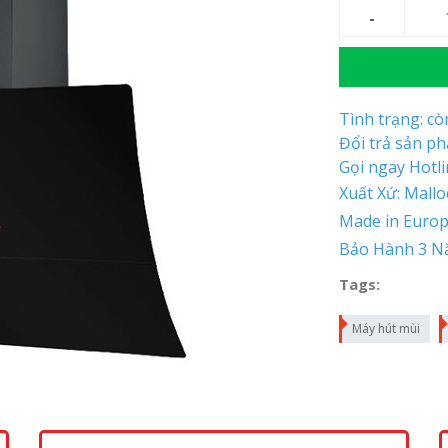
Tình trạng: c
Đổi trả sản p
Gọi ngay Hotl
Xuất Xứ: Mall
Made in Euro
Bảo Hành 3 N
Tags:
Máy hút mùi