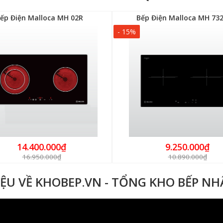
ếp Điện Malloca MH 02R
Bếp Điện Malloca MH 732
- 15%
14.400.000₫
9.250.000₫
16.950.000₫
10.890.000₫
IỆU VỀ KHOBEP.VN - TỔNG KHO BẾP N