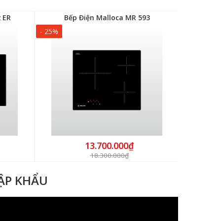
 ER
Bếp Điện Malloca MR 593
Bếp
- 25%
- 15%
13.700.000₫
18.300.000₫
HẬP KHẨU