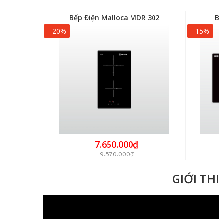
H 03IRA
Bếp Điện Malloca MDR 302
B
- 20%
- 15%
7.650.000₫
9.570.000₫
GIỚI TH