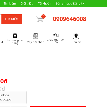
Tìm kiếm
Giới thiệu
Tài khoản
Đăng nhập / Đăng ký
0909646008
0
TÌM KIẾM
Chậu rửa - vòi
Lò nướng - vi
ùi
Máy rửa chén
Liên hệ
rửa
sóng
00₫
0₫
alloca
C 9039B