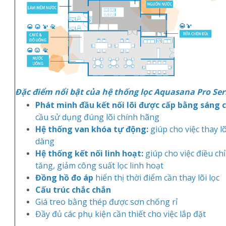
Đ
ặ
c
đi
ể
m
n
ổ
i
b
ậ
t c
ủ
a h
ệ
th
ố
ng l
ọ
c
Aquasana Pro Seri
Phát
minh
đầu
kết
nối
lõi
được
cấp
bằng
sáng
cầu sử dụng đúng lõi chính hãng
Hệ
thống
van
khóa
tự
động
:
giúp cho việc thay lõ
dàng
Hệ
thống
kết
nối
linh
hoạt
:
giúp cho việc điều ch
tăng, giảm công suất lọc linh hoạt
Đồng
hồ
đo
áp
hiển thị thời điểm cần thay lõi lọc
Cấu trúc chắc chắn
Giá treo bằng thép được sơn chống rỉ
Đầy đủ các phụ kiện cần thiết cho việc lắp đặt