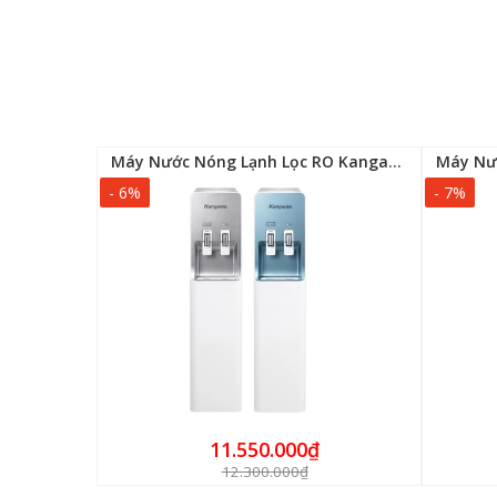
aroo KG46
Máy Nước Nóng Lạnh Lọc RO Kangaroo KG50W2
- 6%
- 7%
11.550.000₫
12.300.000₫