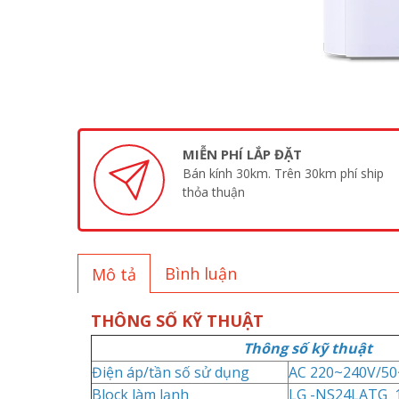
MIỄN PHÍ LẮP ĐẶT
Bán kính 30km. Trên 30km phí ship
thỏa thuận
Bình luận
Mô tả
THÔNG SỐ KỸ THUẬT
Thông số kỹ thuật
Điện áp/tần số sử dụng
AC 220~240V/5
Block làm lạnh
LG -NS24LATG 