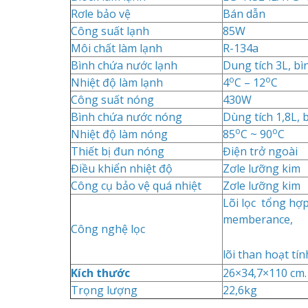
Rơle bảo vệ
Bán dẫn
Công suất lạnh
85W
Môi chất làm lạnh
R-134a
Bình chứa nước lạnh
Dung tích 3L, bì
o
o
Nhiệt độ làm lạnh
4
C – 12
C
Công suất nóng
430W
Bình chứa nước nóng
Dùng tích 1,8L, 
o
o
Nhiệt độ làm nóng
85
C ~ 90
C
Thiết bị đun nóng
Điện trở ngoài
Điều khiển nhiệt độ
Zơle lưỡng kim
Công cụ bảo vệ quá nhiệt
Zơle lưỡng kim
Lõi lọc tổng hợ
memberance,
Công nghệ lọc
lõi than hoạt tí
Kích thước
26×34,7×110 cm.
Trọng lượng
22,6kg