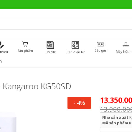
Bếp gas
Sản phẩm
Máy hút m
 thiệu
Tin tức
Bếp điện từ
D
O Kangaroo KG50SD
13.350.0
- 4%
13.900.00
Nhà sản xuất
K
Mã sản phẩm
K