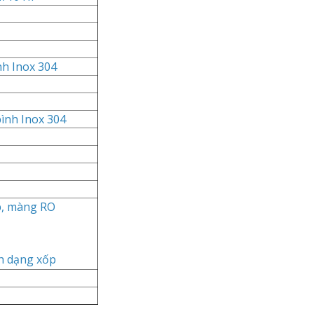
nh Inox 304
bình Inox 304
p, màng RO
nh dạng xốp