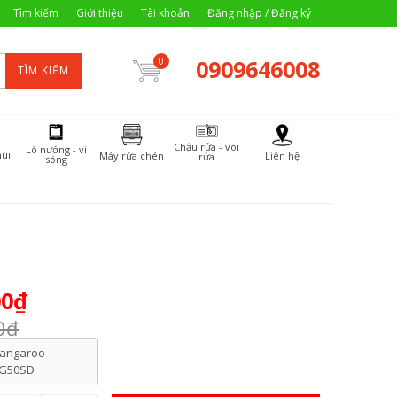
Tìm kiếm
Giới thiệu
Tài khoản
Đăng nhập / Đăng ký
0909646008
0
TÌM KIẾM
Chậu rửa - vòi
Lò nướng - vi
ùi
Máy rửa chén
Liên hệ
rửa
sóng
00₫
0₫
angaroo
G50SD