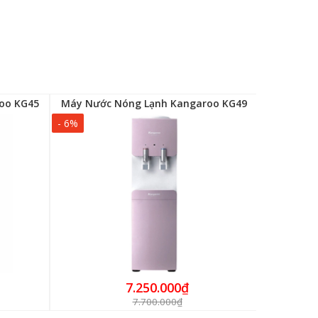
oo KG45
Máy Nước Nóng Lạnh Kangaroo KG49
- 6%
- 6%
7.250.000₫
7.700.000₫