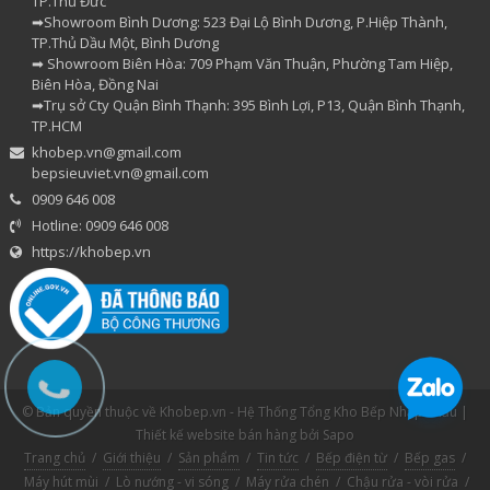
TP.Thủ Đức
➡Showroom Bình Dương: 523 Đại Lộ Bình Dương, P.Hiệp Thành,
TP.Thủ Dầu Một, Bình Dương
➡ Showroom Biên Hòa: 709 Phạm Văn Thuận, Phường Tam Hiệp,
Biên Hòa, Đồng Nai
➡Trụ sở Cty Quận Bình Thạnh: 395 Bình Lợi, P13, Quận Bình Thạnh,
TP.HCM
khobep.vn@gmail.com
bepsieuviet.vn@gmail.com
0909 646 008
Hotline: 0909 646 008
https://khobep.vn
© Bản quyền thuộc về Khobep.vn - Hệ Thống Tổng Kho Bếp Nhập Khẩu |
Thiết kế website bán hàng
bởi Sapo
Trang chủ
/
Giới thiệu
/
Sản phẩm
/
Tin tức
/
Bếp điện từ
/
Bếp gas
/
Máy hút mùi
/
Lò nướng - vi sóng
/
Máy rửa chén
/
Chậu rửa - vòi rửa
/