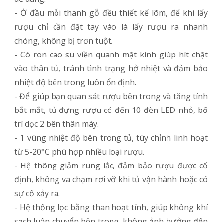
- Ở đầu mỗi thanh gỗ đều thiết kế lõm, để khi lấy
rượu chỉ cần đặt tay vào là lấy rượu ra nhanh
chóng, không bị trơn tuột.
- Có ron cao su viền quanh mặt kính giúp hít chặt
vào thân tủ, tránh tình trạng hở nhiệt và đảm bảo
nhiệt độ bên trong luôn ổn định.
- Để giúp bạn quan sát rượu bên trong và tăng tính
bắt mắt, tủ đựng rượu có đến 10 đèn LED nhỏ, bố
trí dọc 2 bên thân máy.
- 1 vùng nhiệt độ bên trong tủ, tùy chỉnh linh hoạt
từ 5-20°C phù hợp nhiều loại rượu.
- Hệ thông giảm rung lắc, đảm bảo rượu được cố
định, không va chạm rơi vỡ khi tủ vận hành hoặc có
sự cố xảy ra.
- Hệ thống lọc bằng than hoạt tính, giúp không khí
sạch luân chuyển bên trong, không ảnh hưởng đến