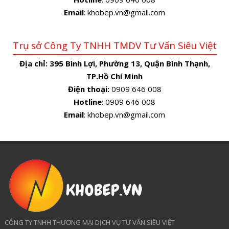
Email
: khobep.vn@gmail.com
Trụ sở Công Ty TNHH TMDV Tư Vấn Siêu Việt
Địa chỉ:
395 Bình Lợi, Phường 13, Quận Bình Thạnh,
TP.Hồ Chí Minh
Điện thoại:
0909 646 008
Hotline
: 0909 646 008
Email
: khobep.vn@gmail.com
CÔNG TY TNHH THƯƠNG MẠI DỊCH VỤ TƯ VẤN SIÊU VIỆT