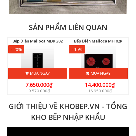
SẢN PHẨM LIÊN QUAN
lloca MH 03IRA
Bếp Điện Malloca MDR 302
Bếp Điện Malloca MH 02R
- 20%
- 15%
-
MUA NGAY
MUA NGAY
7.650.000₫
14.400.000₫
9.570.000₫
16.950.000₫
GIỚI THIỆU VỀ KHOBEP.VN - TỔNG
KHO BẾP NHẬP KHẨU