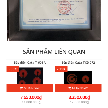
SẢN PHẨM LIÊN QUAN
BK
Bếp điện Cata T 604 A
Bếp điện Cata TCD 772
- 30%
- 30%
-
MUA NGAY
MUA NGAY
7.650.000₫
8.350.000₫
11.000.000₫
12.000.000₫