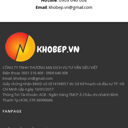
Hotline
: 0909 646 008
Email
: khobep.vn@gmail.com
CÔNG TY TNHH THƯƠNG MẠI DỊCH VỤ TƯ VẤN SIÊU VIỆT
​Điện thoại: 0931 316 409 - 0909 646 008
Email: khobep.vn@gmail.com
Giấy chứng nhận ĐKKD số 0314194557 do Sở Kế hoạch và đầu tư TP. Hồ
Chí Minh cấp ngày 10/01/2017
Thông Tin Tài Khoản: ACB - Ngân Hàng TMCP Á Châu chi nhánh Bình
Thạnh Tp.HCM, STK 66996666
FANPAGE