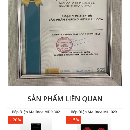
SẢN PHẨM LIÊN QUAN
lloca MH 03IRA
Bếp Điện Malloca MDR 302
Bếp Điện Malloca MH 02R
- 20%
- 15%
-