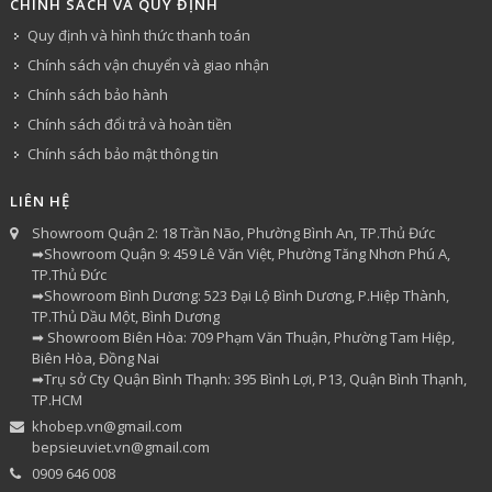
CHÍNH SÁCH VÀ QUY ĐỊNH
Quy định và hình thức thanh toán
Chính sách vận chuyển và giao nhận
Chính sách bảo hành
Chính sách đổi trả và hoàn tiền
Chính sách bảo mật thông tin
LIÊN HỆ
Showroom Quận 2: 18 Trần Não, Phường Bình An, TP.Thủ Đức
➡Showroom Quận 9: 459 Lê Văn Việt, Phường Tăng Nhơn Phú A,
TP.Thủ Đức
➡Showroom Bình Dương: 523 Đại Lộ Bình Dương, P.Hiệp Thành,
TP.Thủ Dầu Một, Bình Dương
➡ Showroom Biên Hòa: 709 Phạm Văn Thuận, Phường Tam Hiệp,
Biên Hòa, Đồng Nai
➡Trụ sở Cty Quận Bình Thạnh: 395 Bình Lợi, P13, Quận Bình Thạnh,
TP.HCM
khobep.vn@gmail.com
bepsieuviet.vn@gmail.com
0909 646 008