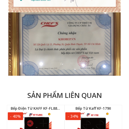
SẢN PHẨM LIÊN QUAN
Bếp Điện Từ Eurosun EU-TE226MAX
Bếp Điện Từ KAFF KF-FL88IC New 2026
Bếp Từ Kaff KF-179II
- 40%
- 34%
-