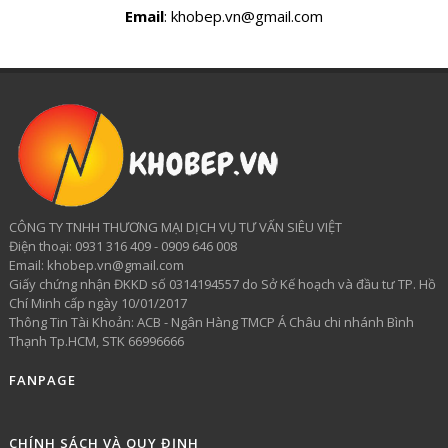
Email
: khobep.vn@gmail.com
CÔNG TY TNHH THƯƠNG MẠI DỊCH VỤ TƯ VẤN SIÊU VIỆT
​Điện thoại: 0931 316 409 - 0909 646 008
Email: khobep.vn@gmail.com
Giấy chứng nhận ĐKKD số 0314194557 do Sở Kế hoạch và đầu tư TP. Hồ
Chí Minh cấp ngày 10/01/2017
Thông Tin Tài Khoản: ACB - Ngân Hàng TMCP Á Châu chi nhánh Bình
Thạnh Tp.HCM, STK 66996666
FANPAGE
CHÍNH SÁCH VÀ QUY ĐỊNH