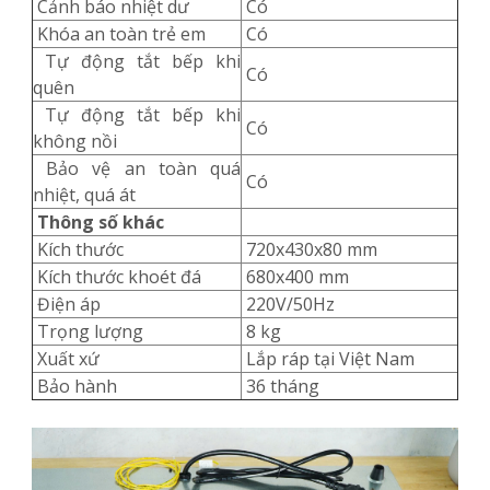
Cảnh báo nhiệt dư
Có
Khóa an toàn trẻ em
Có
Tự động tắt bếp khi
Có
quên
Tự động tắt bếp khi
Có
không nồi
Bảo vệ an toàn quá
Có
nhiệt, quá át
Thông số khác
Kích thước
720x430x80 mm
Kích thước khoét đá
680x400 mm
Điện áp
220V/50Hz
Trọng lượng
8 kg
Xuất xứ
Lắp ráp tại Việt Nam
Bảo hành
36 tháng