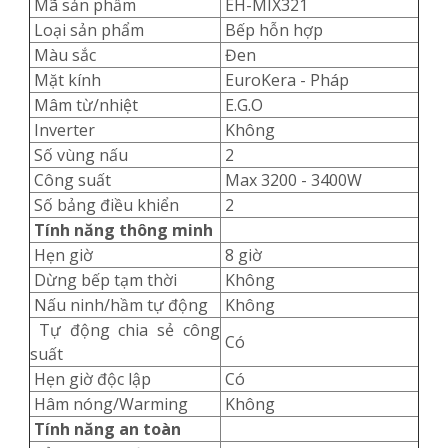
Mã sản phẩm
EH-MIX321
Loại sản phẩm
Bếp hỗn hợp
Màu sắc
Đen
Mặt kính
EuroKera - Pháp
Mâm từ/nhiệt
E.G.O
Inverter
Không
Số vùng nấu
2
Công suất
Max 3200 - 3400W
Số bảng điều khiển
2
Tính năng thông minh
Hẹn giờ
8 giờ
Dừng bếp tạm thời
Không
Nấu ninh/hầm tự động
Không
Tự động chia sẻ công
Có
suất
Hẹn giờ độc lập
Có
Hâm nóng/Warming
Không
Tính năng an toàn