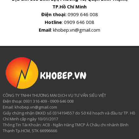
TP.Hồ Chí Minh
Điện thoại:
0909 646 008
Hotline
: 0909 646 008
Email
: khobep.vn@gmail.com
CÔNG TY TNHH THƯƠNG MẠI DỊCH VỤ TƯ VẤN SIÊU VIỆT
​Điện thoại: 0931 316 409 - 0909 646 008
Email: khobep.vn@gmail.com
Giấy chứng nhận ĐKKD số 0314194557 do Sở Kế hoạch và đầu tư TP. Hồ
Chí Minh cấp ngày 10/01/2017
Thông Tin Tài Khoản: ACB - Ngân Hàng TMCP Á Châu chi nhánh Bình
Thạnh Tp.HCM, STK 66996666