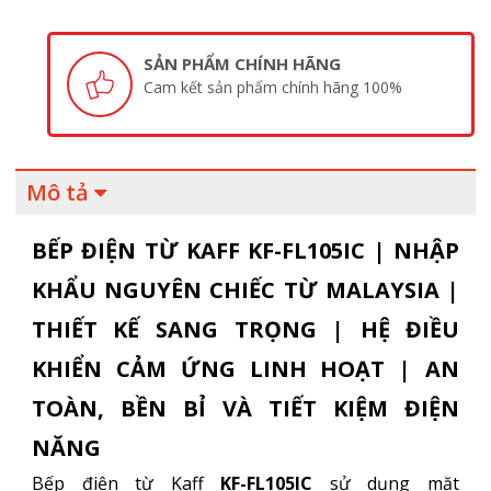
SẢN PHẨM CHÍNH HÃNG
Cam kết sản phẩm chính hãng 100%
Mô tả
BẾP ĐIỆN TỪ KAFF KF-FL105IC | NHẬP
KHẨU NGUYÊN CHIẾC TỪ MALAYSIA |
THIẾT KẾ SANG TRỌNG | HỆ ĐIỀU
KHIỂN CẢM ỨNG LINH HOẠT | AN
TOÀN, BỀN BỈ VÀ TIẾT KIỆM ĐIỆN
NĂNG
Bếp điện từ Kaff
KF-FL105IC
sử dụng mặt