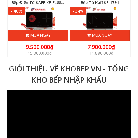
Bếp Điện Từ Eurosun EU-TE226MAX
Bếp Điện Từ KAFF KF-FL88IC New 2026
Bếp Từ Kaff KF-179II
- 40%
- 34%
-
MUA NGAY
MUA NGAY
9.500.000₫
7.900.000₫
15.800.000₫
11.880.000₫
GIỚI THIỆU VỀ KHOBEP.VN - TỔNG
KHO BẾP NHẬP KHẨU