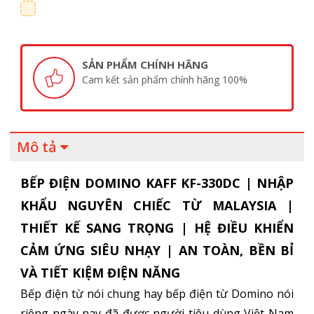
SẢN PHẨM CHÍNH HÃNG
Cam kết sản phẩm chính hãng 100%
Mô tả
BẾP ĐIỆN DOMINO KAFF KF-330DC | NHẬP
KHẨU NGUYÊN CHIẾC TỪ MALAYSIA |
THIẾT KẾ SANG TRỌNG | HỆ ĐIỀU KHIỂN
CẢM ỨNG SIÊU NHẠY | AN TOÀN, BỀN BỈ
VÀ TIẾT KIỆM ĐIỆN NĂNG
Bếp điện từ nói chung hay bếp điện từ Domino nói
riêng ngày nay đã được người tiêu dùng Việt Nam