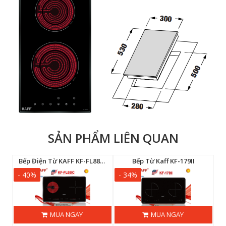
SẢN PHẨM LIÊN QUAN
Bếp Điện Từ Eurosun EU-TE226MAX
Bếp Điện Từ KAFF KF-FL88IC New 2026
Bếp Từ Kaff KF-179II
- 40%
- 34%
-
MUA NGAY
MUA NGAY