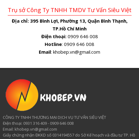
Trụ sở Công Ty TNHH TMDV Tư Vấn Siêu Việt
Địa chỉ:
395 Bình Lợi, Phường 13, Quận Bình Thạnh,
TP.Hồ Chí Minh
Điện thoại:
0909 646 008
Hotline
: 0909 646 008
Email
: khobep.vn@gmail.com
CÔNG TY TNHH THƯƠNG MẠI DỊCH VỤ TƯ VẤN SIÊU VIỆT
​Điện thoại: 0931 316 409 - 0909 646 008
Email: khobep.vn@gmail.com
Giấy chứng nhận ĐKKD số 0314194557 do Sở Kế hoạch và đầu tư TP. Hồ