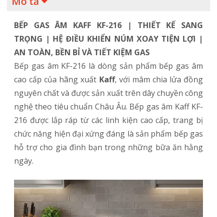
Mô tả
BẾP GAS ÂM KAFF KF-216 | THIẾT KẾ SANG
TRỌNG | HỆ ĐIỀU KHIỂN NÚM XOAY TIỆN LỢI |
AN TOÀN, BỀN BỈ VÀ TIẾT KIỆM GAS
Bếp gas âm KF-216 là dòng sản phẩm bếp gas âm
cao cấp của hãng xuất
Kaff
, với mâm chia lửa đồng
nguyên chất và được sản xuất trên dây chuyền công
nghệ theo tiêu chuẩn Châu Âu. Bếp gas âm Kaff KF-
216 được lắp ráp từ các linh kiện cao cấp, trang bị
chức năng hiện đại xứng đáng là sản phẩm bếp gas
hỗ trợ cho gia đình bạn trong những bữa ăn hằng
ngày.