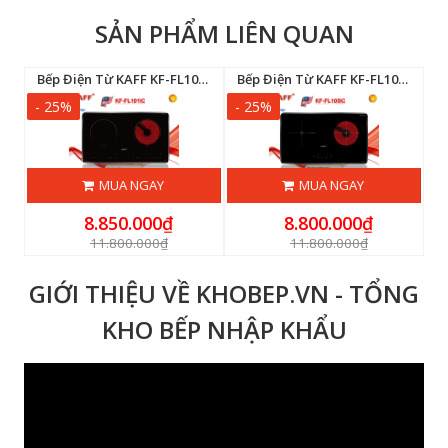
SẢN PHẨM LIÊN QUAN
Bếp Điện Từ KAFF KF-FL101IC
Bếp Điện Từ KAFF KF-FL105IC
- 25%
- 25%
-
MUA NGAY
MUA NGAY
8.850.000₫
8.800.000₫
11.800.000₫
11.800.000₫
GIỚI THIỆU VỀ KHOBEP.VN - TỔNG
KHO BẾP NHẬP KHẨU