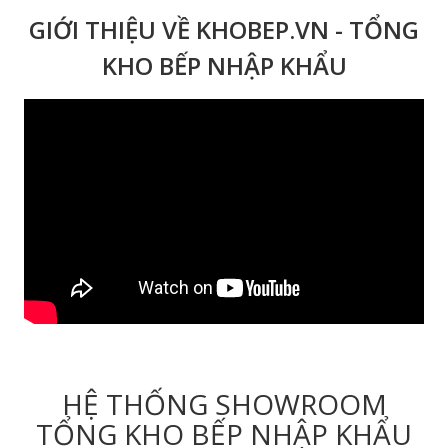
GIỚI THIỆU VỀ KHOBEP.VN - TỔNG
KHO BẾP NHẬP KHẨU
HỆ THỐNG SHOWROOM
TỔNG KHO BẾP NHẬP KHẨU