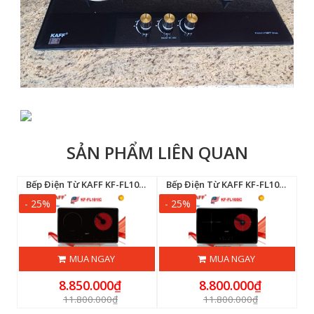
SẢN PHẨM LIÊN QUAN
Bếp Điện Từ KAFF KF-FL101IC
Bếp Điện Từ KAFF KF-FL105IC
- 25%
- 25%
-
MUA NGAY
MUA NGAY
8.850.000₫
8.800.000₫
11.800.000₫
11.800.000₫