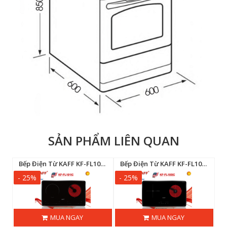
SẢN PHẨM LIÊN QUAN
Bếp Điện Từ KAFF KF-FL101IC
Bếp Điện Từ KAFF KF-FL105IC
- 25%
- 25%
-
MUA NGAY
MUA NGAY