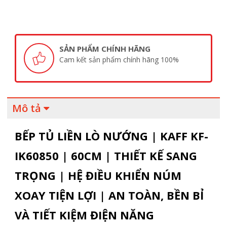
SẢN PHẨM CHÍNH HÃNG
Cam kết sản phẩm chính hãng 100%
Mô tả
BẾP TỦ LIỀN LÒ NƯỚNG | KAFF KF-
IK60850 | 60CM | THIẾT KẾ SANG
TRỌNG | HỆ ĐIỀU KHIỂN NÚM
XOAY TIỆN LỢI | AN TOÀN, BỀN BỈ
VÀ TIẾT KIỆM ĐIỆN NĂNG