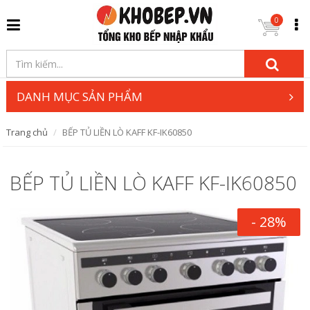
0
DANH MỤC SẢN PHẨM
Trang chủ
BẾP TỦ LIỀN LÒ KAFF KF-IK60850
BẾP TỦ LIỀN LÒ KAFF KF-IK60850
- 28%