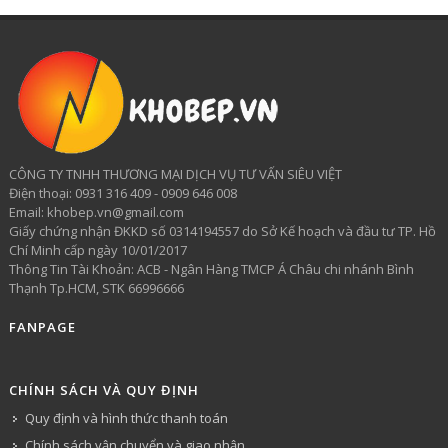
CÔNG TY TNHH THƯƠNG MẠI DỊCH VỤ TƯ VẤN SIÊU VIỆT
​Điện thoại: 0931 316 409 - 0909 646 008
Email: khobep.vn@gmail.com
Giấy chứng nhận ĐKKD số 0314194557 do Sở Kế hoạch và đầu tư TP. Hồ
Chí Minh cấp ngày 10/01/2017
Thông Tin Tài Khoản: ACB - Ngân Hàng TMCP Á Châu chi nhánh Bình
Thạnh Tp.HCM, STK 66996666
FANPAGE
CHÍNH SÁCH VÀ QUY ĐỊNH
Quy định và hình thức thanh toán
Chính sách vận chuyển và giao nhận