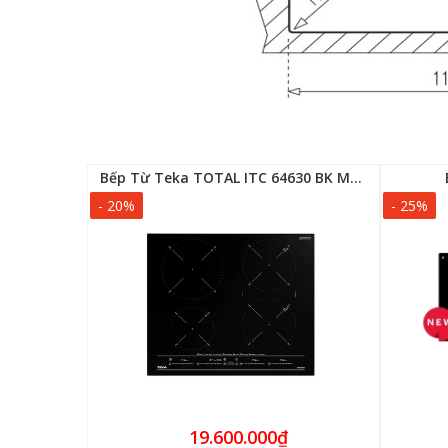
320
Bếp Từ Teka TOTAL ITC 64630 BK MST
- 20%
- 25%
19.600.000₫