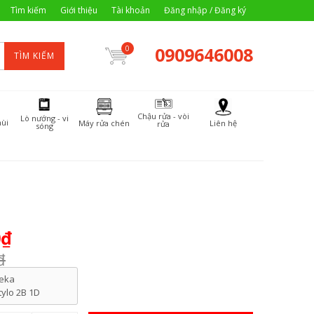
Tìm kiếm
Giới thiệu
Tài khoản
Đăng nhập / Đăng ký
0909646008
0
TÌM KIẾM
Chậu rửa - vòi
Lò nướng - vi
ùi
Máy rửa chén
Liên hệ
rửa
sóng
0₫
₫
eka
tylo 2B 1D