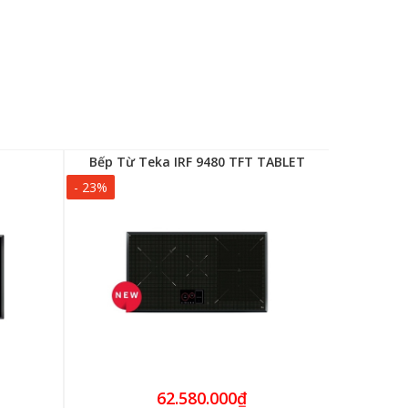
Bếp Từ Teka IRF 9480 TFT TABLET
Bếp Đ
- 23%
- 25%
62.580.000₫