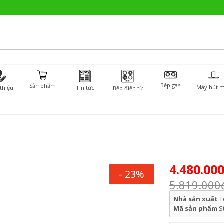
Bếp gas
Sản phẩm
Máy hút m
 thiệu
Tin tức
Bếp điện từ
4.480.00
- 23%
5.819.000
Nhà sản xuất
T
Mã sản phẩm
S