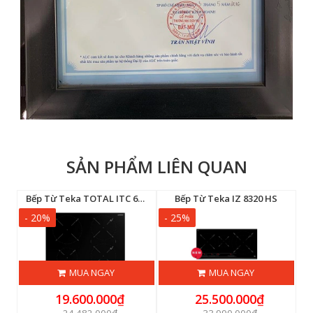
SẢN PHẨM LIÊN QUAN
Bếp Từ Teka TOTAL ITC 64630 BK MST
Bếp Từ Teka IZ 8320 HS
- 20%
- 25%
-
MUA NGAY
MUA NGAY
19.600.000₫
25.500.000₫
24.482.000₫
33.990.000₫