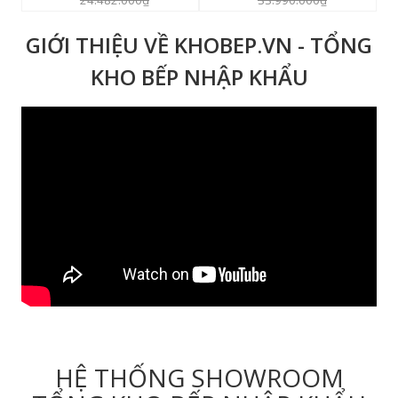
GIỚI THIỆU VỀ KHOBEP.VN - TỔNG
KHO BẾP NHẬP KHẨU
HỆ THỐNG SHOWROOM