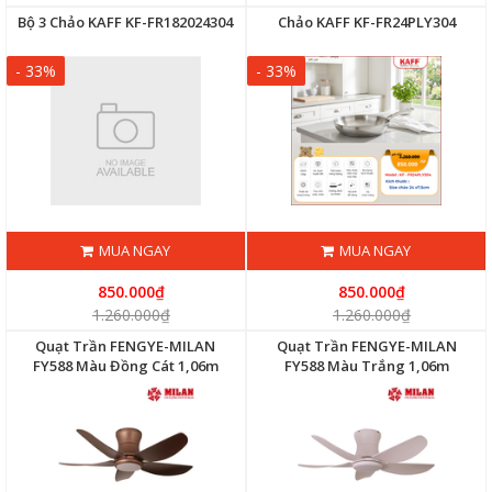
Bộ 3 Chảo KAFF KF-FR182024304
Chảo KAFF KF-FR24PLY304
- 33%
- 33%
MUA NGAY
MUA NGAY
850.000₫
850.000₫
1.260.000₫
1.260.000₫
Quạt Trần FENGYE-MILAN
Quạt Trần FENGYE-MILAN
FY588 Màu Đồng Cát 1,06m
FY588 Màu Trắng 1,06m