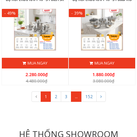
- 49%
- 39%
MUA NGAY
MUA NGAY
2.280.000₫
1.880.000₫
4.480.000₫
3.080.000₫
1
2
3
...
152
HỆ THỐNG SHOWROOM