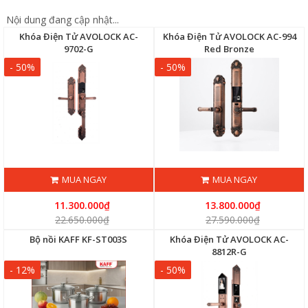
Nội dung đang cập nhật...
Khóa Điện Tử AVOLOCK AC-
Khóa Điện Tử AVOLOCK AC-994
9702-G
Red Bronze
- 50%
- 50%
MUA NGAY
MUA NGAY
11.300.000₫
13.800.000₫
22.650.000₫
27.590.000₫
Bộ nồi KAFF KF-ST003S
Khóa Điện Tử AVOLOCK AC-
8812R-G
- 12%
- 50%