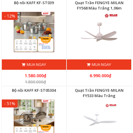
Bộ nồi KAFF KF-ST039
Quạt Trần FENGYE-MILAN
FY568 Màu Trắng 1,06m
- 12%
MUA NGAY
MUA NGAY
1.580.000₫
6.990.000₫
1.800.000₫
Bộ nồi KAFF KF-ST05304
Quạt Trần FENGYE-MILAN
FY533 Màu Trắng
- 51%