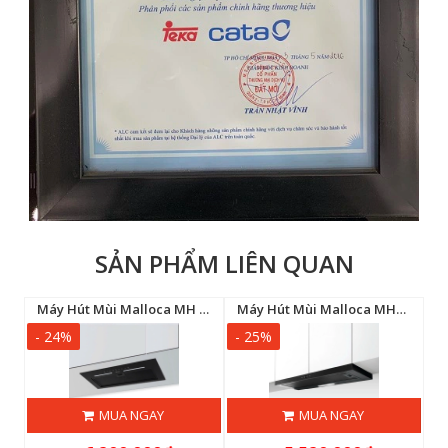
SẢN PHẨM LIÊN QUAN
Máy Hút Mùi KOCHER TURBO X3D-666D-AUC
Máy Hút Mùi Malloca MH 600GT
Máy Hút Mùi Malloca MH800TC
- 24%
- 25%
-
MUA NGAY
MUA NGAY