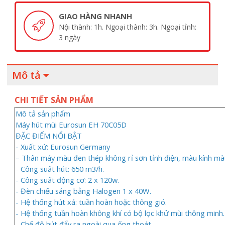
GIAO HÀNG NHANH
Nội thành: 1h. Ngoại thành: 3h. Ngoại tỉnh:
3 ngày
Mô tả
CHI TIẾT SẢN PHẨM
Mô tả sản phẩm
Máy hút mùi Eurosun EH 70C05D
ĐẶC ĐIỂM NỔI BẬT
- Xuất xứ: Eurosun Germany
– Thân máy màu đen thép không rỉ sơn tỉnh điện, màu kính mà
- Công suất hút: 650 m3/h.
- Công suất động cơ: 2 x 120w.
- Đèn chiếu sáng bằng Halogen 1 x 40W.
- Hệ thống hút xả: tuần hoàn hoặc thông gió.
- Hệ thống tuần hoàn không khí có bộ lọc khử mùi thông minh.
- Chế độ hút đẩy ra ngoài qua ống thoát.