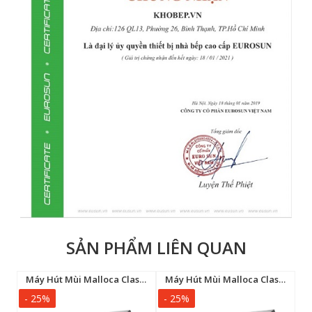
SẢN PHẨM LIÊN QUAN
út mùi Canzy CZ-H2277CDC
Máy Hút Mùi Malloca Classic MH9014B
Máy Hút Mùi Malloca Classic MH7014B
- 25%
- 25%
-