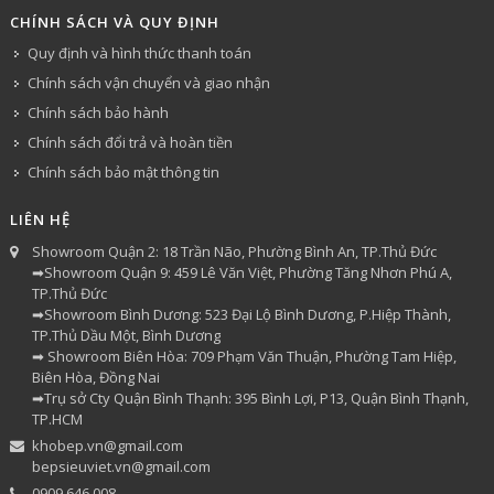
CHÍNH SÁCH VÀ QUY ĐỊNH
Quy định và hình thức thanh toán
Chính sách vận chuyển và giao nhận
Chính sách bảo hành
Chính sách đổi trả và hoàn tiền
Chính sách bảo mật thông tin
LIÊN HỆ
Showroom Quận 2: 18 Trần Não, Phường Bình An, TP.Thủ Đức
➡Showroom Quận 9: 459 Lê Văn Việt, Phường Tăng Nhơn Phú A,
TP.Thủ Đức
➡Showroom Bình Dương: 523 Đại Lộ Bình Dương, P.Hiệp Thành,
TP.Thủ Dầu Một, Bình Dương
➡ Showroom Biên Hòa: 709 Phạm Văn Thuận, Phường Tam Hiệp,
Biên Hòa, Đồng Nai
➡Trụ sở Cty Quận Bình Thạnh: 395 Bình Lợi, P13, Quận Bình Thạnh,
TP.HCM
khobep.vn@gmail.com
bepsieuviet.vn@gmail.com
0909 646 008