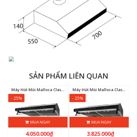
SẢN PHẨM LIÊN QUAN
út mùi Canzy CZ-H2277CDC
Máy Hút Mùi Malloca Classic MH9014B
Máy Hút Mùi Malloca Classic MH7014B
- 25%
- 25%
-
MUA NGAY
MUA NGAY
4.050.000₫
3.825.000₫