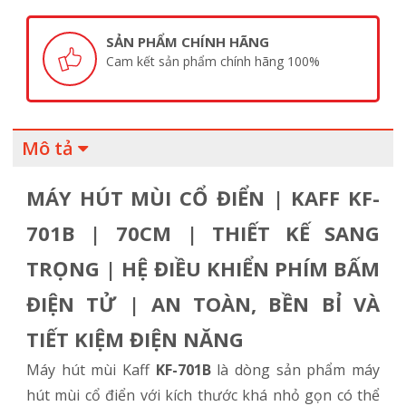
SẢN PHẨM CHÍNH HÃNG
Cam kết sản phẩm chính hãng 100%
Mô tả
MÁY HÚT MÙI CỔ ĐIỂN | KAFF KF-
701B | 70CM | THIẾT KẾ SANG
TRỌNG | HỆ ĐIỀU KHIỂN PHÍM BẤM
ĐIỆN TỬ | AN TOÀN, BỀN BỈ VÀ
TIẾT KIỆM ĐIỆN NĂNG
Máy hút mùi Kaff
KF-701B
là dòng sản phẩm máy
hút mùi cổ điển với kích thước khá nhỏ gọn có thể