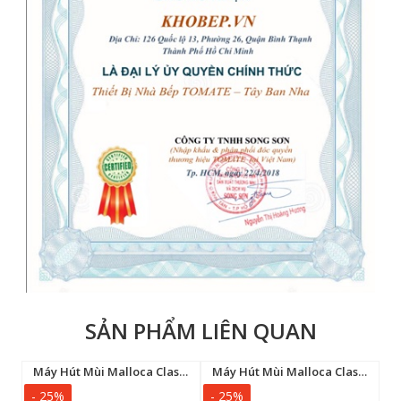
SẢN PHẨM LIÊN QUAN
út mùi Canzy CZ-H2277CDC
Máy Hút Mùi Malloca Classic MH9014B
Máy Hút Mùi Malloca Classic MH7014B
- 25%
- 25%
-