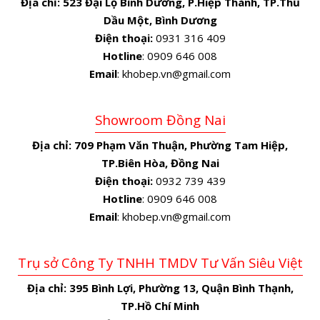
Địa chỉ:
523 Đại Lộ Bình Dương, P.Hiệp Thành, TP.Thủ
Dầu Một, Bình Dương
Điện thoại:
0931 316 409
Hotline
: 0909 646 008
Email
: khobep.vn@gmail.com
Showroom Đồng Nai
Địa chỉ:
709 Phạm Văn Thuận, Phường Tam Hiệp,
TP.Biên Hòa, Đồng Nai
Điện thoại:
0932 739 439
Hotline
: 0909 646 008
Email
: khobep.vn@gmail.com
Trụ sở Công Ty TNHH TMDV Tư Vấn Siêu Việt
Địa chỉ:
395 Bình Lợi, Phường 13, Quận Bình Thạnh,
TP.Hồ Chí Minh