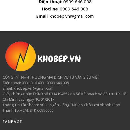
Điện thoại:
0909 646 008
Hotline
: 0909 646 008
Email
: khobep.vn@gmail.com
CÔNG TY TNHH THƯƠNG MẠI DỊCH VỤ TƯ VẤN SIÊU VIỆT
​Điện thoại: 0931 316 409 - 0909 646 008
Email: khobep.vn@gmail.com
Giấy chứng nhận ĐKKD số 0314194557 do Sở Kế hoạch và đầu tư TP. Hồ
Chí Minh cấp ngày 10/01/2017
Thông Tin Tài Khoản: ACB - Ngân Hàng TMCP Á Châu chi nhánh Bình
Thạnh Tp.HCM, STK 66996666
FANPAGE