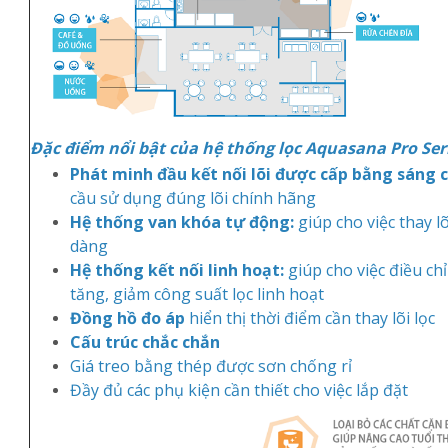
Đ
ặ
c
đi
ể
m
n
ổ
i
b
ậ
t c
ủ
a h
ệ
th
ố
ng l
ọ
c
Aquasana Pro Seri
Phát
minh
đầu
kết
nối
lõi
được
cấp
bằng
sáng
cầu sử dụng đúng lõi chính hãng
Hệ
thống
van
khóa
tự
động
:
giúp cho việc thay lõ
dàng
Hệ
thống
kết
nối
linh
hoạt
:
giúp cho việc điều ch
tăng, giảm công suất lọc linh hoạt
Đồng
hồ
đo
áp
hiển thị thời điểm cần thay lõi lọc
Cấu trúc chắc chắn
Giá treo bằng thép được sơn chống rỉ
Đầy đủ các phụ kiện cần thiết cho việc lắp đặt