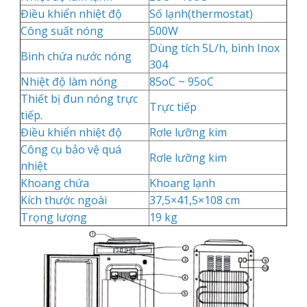
Điều khiển nhiệt độ
Số lạnh(thermostat)
Công suất nóng
500W
Dùng tích 5L/h, bình Inox
Bình chứa nước nóng
304
Nhiệt độ làm nóng
85oC ~ 95oC
Thiết bị đun nóng trực
Trực tiếp
tiếp.
Điều khiển nhiệt độ
Rơle lưỡng kim
Công cụ bảo vệ quá
Rơle lưỡng kim
nhiệt
Khoang chứa
Khoang lạnh
Kích thước ngoài
37,5×41,5×108 cm
Trọng lượng
19 kg