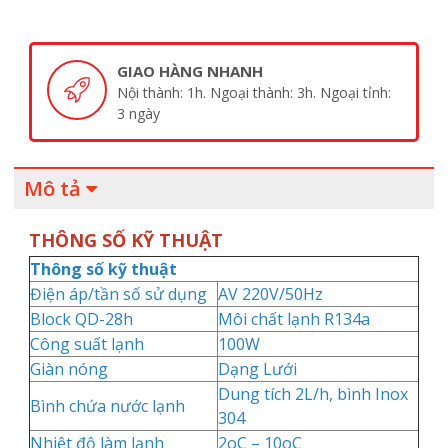
ANH
SẢN PHẨM CHÍNH H
i thành: 3h. Ngoại tỉnh:
Cam kết sản phẩm chí
Mô tả
THÔNG SỐ KỸ THUẬT
Thông số kỹ thuật
Điện áp/tần số sử dụng
AV 220V/50Hz
Block QD-28h
Môi chất lạnh R134a
Công suất lạnh
100W
Giàn nóng
Dạng Lưới
Dung tích 2L/h, bình Inox
Bình chứa nước lạnh
304
Nhiệt độ làm lạnh
2oC – 10oC