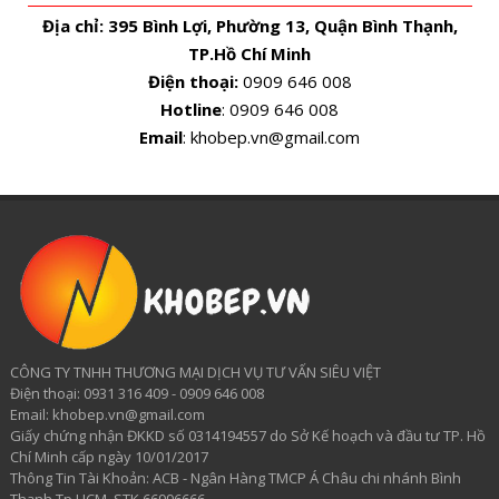
Địa chỉ:
395 Bình Lợi, Phường 13, Quận Bình Thạnh,
TP.Hồ Chí Minh
Điện thoại:
0909 646 008
Hotline
: 0909 646 008
Email
: khobep.vn@gmail.com
CÔNG TY TNHH THƯƠNG MẠI DỊCH VỤ TƯ VẤN SIÊU VIỆT
​Điện thoại: 0931 316 409 - 0909 646 008
Email: khobep.vn@gmail.com
Giấy chứng nhận ĐKKD số 0314194557 do Sở Kế hoạch và đầu tư TP. Hồ
Chí Minh cấp ngày 10/01/2017
Thông Tin Tài Khoản: ACB - Ngân Hàng TMCP Á Châu chi nhánh Bình
Thạnh Tp.HCM, STK 66996666