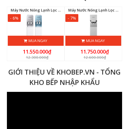
Máy Nước Nóng Lạnh Kangaroo KG46
Máy Nước Nóng Lạnh Lọc RO Kangaroo KG50W2
Máy Nước Nóng Lạnh Lọc RO Kangaroo KG50W1
- 6%
- 7%
-
MUA NGAY
MUA NGAY
11.550.000₫
11.750.000₫
12.300.000₫
12.600.000₫
GIỚI THIỆU VỀ KHOBEP.VN - TỔNG
KHO BẾP NHẬP KHẨU