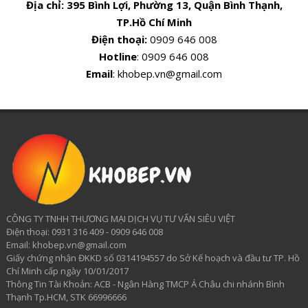
Địa chỉ:
395 Bình Lợi, Phường 13, Quận Bình Thạnh,
TP.Hồ Chí Minh
Điện thoại:
0909 646 008
Hotline
: 0909 646 008
Email
: khobep.vn@gmail.com
CÔNG TY TNHH THƯƠNG MẠI DỊCH VỤ TƯ VẤN SIÊU VIỆT
​Điện thoại: 0931 316 409 - 0909 646 008
Email: khobep.vn@gmail.com
Giấy chứng nhận ĐKKD số 0314194557 do Sở Kế hoạch và đầu tư TP. Hồ
Chí Minh cấp ngày 10/01/2017
Thông Tin Tài Khoản: ACB - Ngân Hàng TMCP Á Châu chi nhánh Bình
Thạnh Tp.HCM, STK 66996666