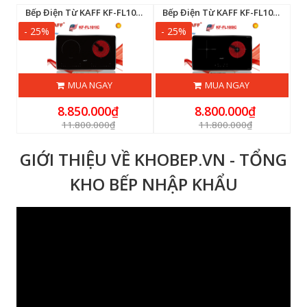
Bếp Điện Từ KAFF KF-FL101IC
Bếp Điện Từ KAFF KF-FL105IC
- 25%
- 25%
-
MUA NGAY
MUA NGAY
8.850.000₫
8.800.000₫
11.800.000₫
11.800.000₫
GIỚI THIỆU VỀ KHOBEP.VN - TỔNG
KHO BẾP NHẬP KHẨU